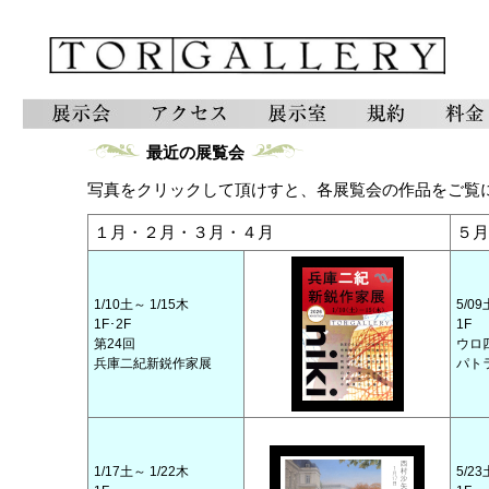
最近の展覧会
写真をクリックして頂けすと、各展覧会の作品をご覧
１月・２月・３月・４月
５月
1/10土～ 1/15木
5/09
1F･2F
1F
第24回
ウロ
兵庫二紀新鋭作家展
パト
1/17土～ 1/22木
5/23