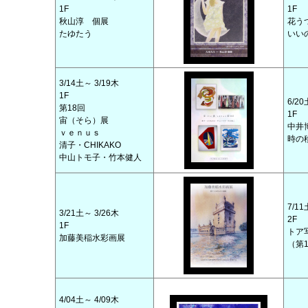
1F
1F
秋山淳 個展
花う
たゆたう
いい
3/14土～ 3/19木
1F
6/20
第18回
1F
宙（そら）展
中井
ｖｅｎｕｓ
時の
清子・CHIKAKO
中山トモ子・竹本健人
7/11
3/21土～ 3/26木
2F
1F
トア
加藤美稲水彩画展
（第
4/04土～ 4/09木