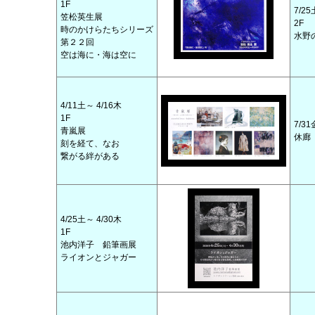
1F
7/25
笠松英生展
2F
時のかけらたちシリーズ
水野
第２２回
空は海に・海は空に
4/11土～ 4/16木
1F
7/31
青嵐展
休廊
刻を経て、なお
繋がる絆がある
4/25土～ 4/30木
1F
池内洋子 鉛筆画展
ライオンとジャガー