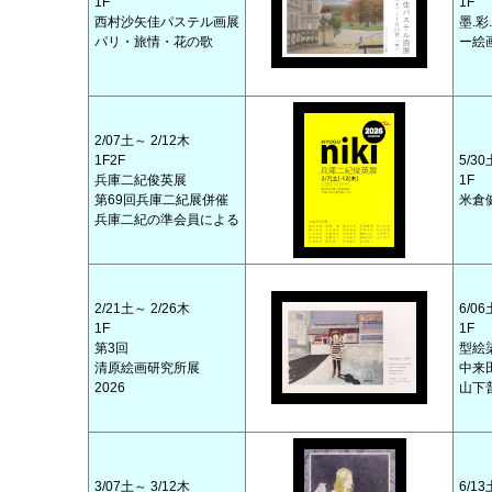
1F
1F
西村沙矢佳パステル画展
墨.
パリ・旅情・花の歌
ー絵
2/07土～ 2/12木
1F2F
5/30
兵庫二紀俊英展
1F
第69回兵庫二紀展併催
米倉
兵庫二紀の準会員による
2/21土～ 2/26木
6/06
1F
1F
第3回
型絵
清原絵画研究所展
中来
2026
山下
3/07土～ 3/12木
6/13